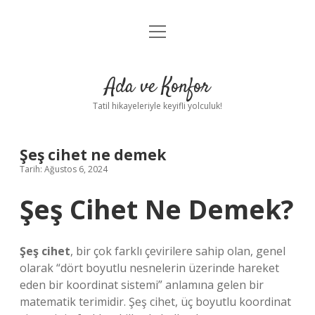
menüyü
Anasayfa
aç
Gizlilik Politikası
Ada ve Konfor
Yasal Uyarı
Tatil hikayeleriyle keyifli yolculuk!
Hakkımızda
Şeş cihet ne demek
Tarih: Ağustos 6, 2024
Şeş Cihet Ne Demek?
Şeş cihet
, bir çok farklı çevirilere sahip olan, genel
olarak “dört boyutlu nesnelerin üzerinde hareket
eden bir koordinat sistemi” anlamına gelen bir
matematik terimidir. Şeş cihet, üç boyutlu koordinat