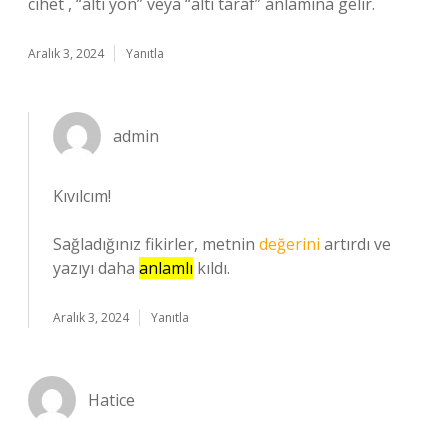
cihet , “altı yön” veya “altı taraf” anlamına gelir.
Aralık 3, 2024
Yanıtla
admin
Kıvılcım!
Sağladığınız fikirler, metnin
değerini
artırdı ve
yazıyı daha
anlamlı
kıldı.
Aralık 3, 2024
Yanıtla
Hatice