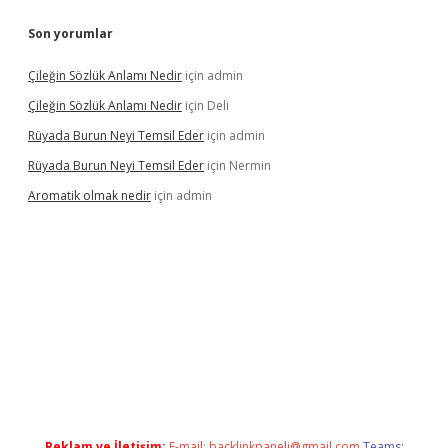
Son yorumlar
Çileğin Sözlük Anlamı Nedir
için
admin
Çileğin Sözlük Anlamı Nedir
için
Deli
Rüyada Burun Neyi Temsil Eder
için
admin
Rüyada Burun Neyi Temsil Eder
için
Nermin
Aromatik olmak nedir
için
admin
 bet güncel giriş
Reklam ve İletişim:
E-mail:
backlinkpaneli@gmail.com
Teams: