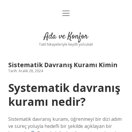
menüyü
Anasayfa
aç
Gizlilik Politikası
Ada ve Konfor
Yasal Uyarı
Tatil hikayeleriyle keyifli yolculuk!
Hakkımızda
Sistematik Davranış Kuramı Kimin
Tarih: Aralık 28, 2024
Systematik davranış
kuramı nedir?
Sistematik davranış kuramı, öğrenmeyi bir dizi adım
ve süreç yoluyla hedefli bir şekilde açıklayan bir