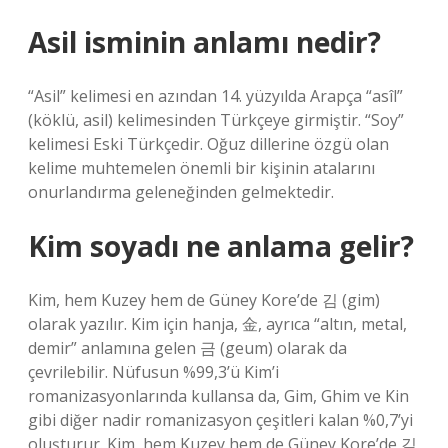
Asil isminin anlamı nedir?
“Asil” kelimesi en azından 14. yüzyılda Arapça “asîl”
(köklü, asil) kelimesinden Türkçeye girmiştir. “Soy”
kelimesi Eski Türkçedir. Oğuz dillerine özgü olan
kelime muhtemelen önemli bir kişinin atalarını
onurlandırma geleneğinden gelmektedir.
Kim soyadı ne anlama gelir?
Kim, hem Kuzey hem de Güney Kore’de 김 (gim)
olarak yazılır. Kim için hanja, 金, ayrıca “altın, metal,
demir” anlamına gelen 금 (geum) olarak da
çevrilebilir. Nüfusun %99,3’ü Kim’i
romanizasyonlarında kullansa da, Gim, Ghim ve Kin
gibi diğer nadir romanizasyon çeşitleri kalan %0,7’yi
oluşturur. Kim, hem Kuzey hem de Güney Kore’de 김