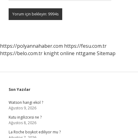
https://polyannahaber.com
https://fesu.com.tr
https://belo.com.tr
knight online
nttgame
Sitemap
Sidebar
Son Yazılar
Watson hangi ekol ?
Ağustos 9, 2026
Kutu ingilizcesi ne ?
Ağustos 8, 2026
La Roche boykot ediliyor mu ?
Ağustos 7, 2026