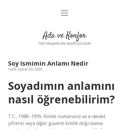
menüyü
Anasayfa
aç
Gizlilik Politikası
Ada ve Konfor
Yasal Uyarı
Tatil hikayeleriyle keyifli yolculuk!
Hakkımızda
Soy Ismimin Anlamı Nedir
Tarih: Şubat 20, 2025
Soyadımın anlamını
nasıl öğrenebilirim?
T.C., 1988–1995. Kimlik numaranız ve e-devlet
şifreniz veya diğer güvenli kimlik doğrulama