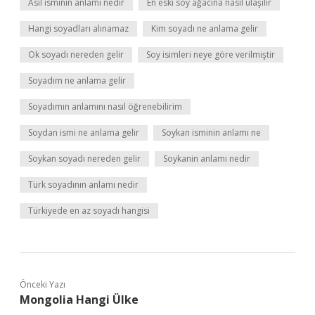
Asil isminin anlamı nedir
En eski soy ağacına nasıl ulaşılır
Hangi soyadları alınamaz
Kim soyadı ne anlama gelir
Ok soyadı nereden gelir
Soy isimleri neye göre verilmiştir
Soyadım ne anlama gelir
Soyadımın anlamını nasıl öğrenebilirim
Soydan ismi ne anlama gelir
Soykan isminin anlamı ne
Soykan soyadı nereden gelir
Soykanin anlamı nedir
Türk soyadının anlamı nedir
Türkiyede en az soyadı hangisi
Önceki Yazı
Mongolia Hangi Ülke