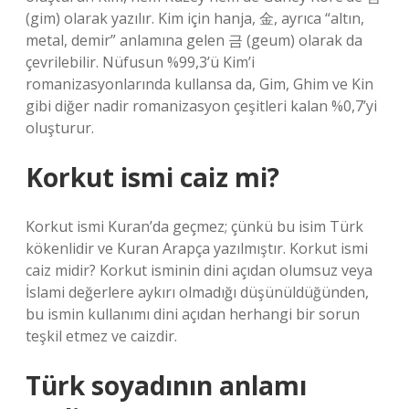
(gim) olarak yazılır. Kim için hanja, 金, ayrıca “altın,
metal, demir” anlamına gelen 금 (geum) olarak da
çevrilebilir. Nüfusun %99,3’ü Kim’i
romanizasyonlarında kullansa da, Gim, Ghim ve Kin
gibi diğer nadir romanizasyon çeşitleri kalan %0,7’yi
oluşturur.
Korkut ismi caiz mi?
Korkut ismi Kuran’da geçmez; çünkü bu isim Türk
kökenlidir ve Kuran Arapça yazılmıştır. Korkut ismi
caiz midir? Korkut isminin dini açıdan olumsuz veya
İslami değerlere aykırı olmadığı düşünüldüğünden,
bu ismin kullanımı dini açıdan herhangi bir sorun
teşkil etmez ve caizdir.
Türk soyadının anlamı