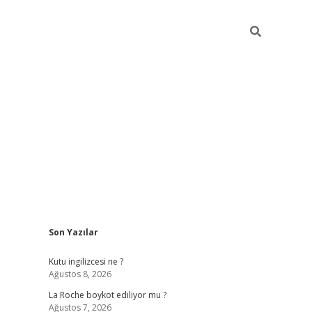
Sidebar
Son Yazılar
grand opera bet gü
Kutu ingilizcesi ne ?
Ağustos 8, 2026
La Roche boykot ediliyor mu ?
Ağustos 7, 2026