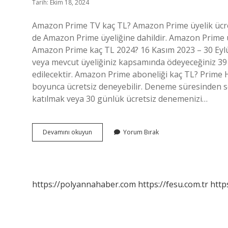
Tarih: Ekim 18, 2024
Amazon Prime TV kaç TL? Amazon Prime üyelik ücreti
de Amazon Prime üyeliğine dahildir. Amazon Prime üye
Amazon Prime kaç TL 2024? 16 Kasım 2023 – 30 Eylül 2
veya mevcut üyeliğiniz kapsamında ödeyeceğiniz 39 
edilecektir. Amazon Prime aboneliği kaç TL? Prime 
boyunca ücretsiz deneyebilir. Deneme süresinden son
katılmak veya 30 günlük ücretsiz denemenizi…
Prime
Devamını okuyun
Yorum Bırak
Tv
Üyeliği
Ne
Kadar
https://polyannahaber.com
https://fesu.com.tr
http