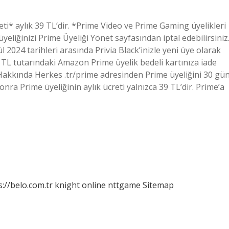
* aylık 39 TL’dir. *Prime Video ve Prime Gaming üyelikleri
liğinizi Prime Üyeliği Yönet sayfasından iptal edebilirsiniz
024 tarihleri ​​arasında Privia Black’inizle yeni üye olarak
TL tutarındaki Amazon Prime üyelik bedeli kartınıza iade
Hakkında Herkes .tr/prime adresinden Prime üyeliğini 30 gü
ra Prime üyeliğinin aylık ücreti yalnızca 39 TL’dir. Prime’a
s://belo.com.tr
knight online
nttgame
Sitemap