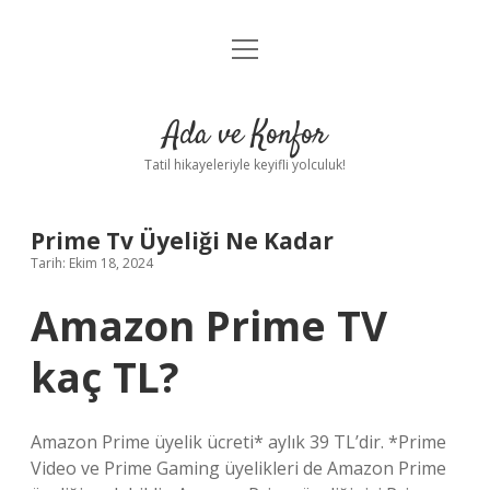
menüyü
Anasayfa
aç
Gizlilik Politikası
Ada ve Konfor
Yasal Uyarı
Tatil hikayeleriyle keyifli yolculuk!
Hakkımızda
Prime Tv Üyeliği Ne Kadar
Tarih: Ekim 18, 2024
Amazon Prime TV
kaç TL?
Amazon Prime üyelik ücreti* aylık 39 TL’dir. *Prime
Video ve Prime Gaming üyelikleri de Amazon Prime