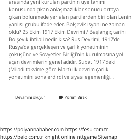
arasında yeni kurulan partinin üye tanımı
konusunda çıkan anlaşmazlıklar sonucu ortaya
çıkan bölünmede yer alan partilerden biri olan Lenin
yanlısı grubu ifade eder. Bolşevik isyanı ne zaman
oldu? 25 Ekim 1917 Ekim Devrimi / Başlangıç ​​tarihi
Bolşevik ihtilali nedir kısa? Rus Devrimi, 1917’de
Rusya’da gerçekleşen ve çarlık yönetiminin
çöküşüne ve Sovyetler Birliği’nin kurulmasına yol
açan devrimlerin genel adıdır. Şubat 1917’deki
(Miladi takvime göre Mart) ilk devrim çarlık
yönetimini sona erdirdi ve siyasi egemenliği…
Bolşevik
Devamını okuyun
Yorum Bırak
Dönemi
Nedir
https://polyannahaber.com
https://fesu.com.tr
https://belo.com.tr
knight online
nttgame
Sitemap