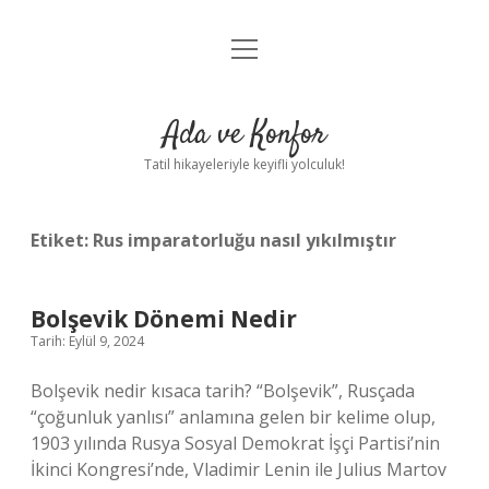
menüyü
Anasayfa
aç
Gizlilik Politikası
Ada ve Konfor
Yasal Uyarı
Tatil hikayeleriyle keyifli yolculuk!
Hakkımızda
Etiket:
Rus imparatorluğu nasıl yıkılmıştır
Bolşevik Dönemi Nedir
Tarih: Eylül 9, 2024
Bolşevik nedir kısaca tarih? “Bolşevik”, Rusçada
“çoğunluk yanlısı” anlamına gelen bir kelime olup,
1903 yılında Rusya Sosyal Demokrat İşçi Partisi’nin
İkinci Kongresi’nde, Vladimir Lenin ile Julius Martov