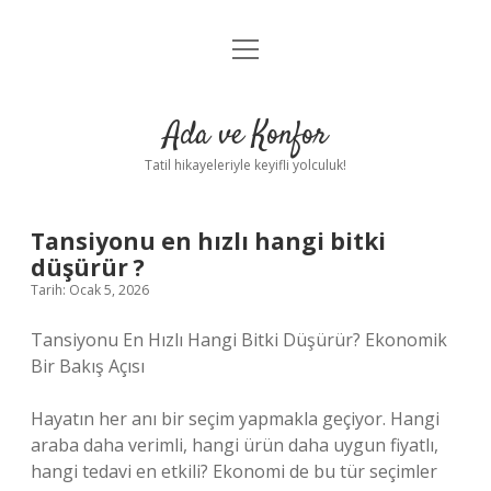
menüyü
Anasayfa
aç
Gizlilik Politikası
Ada ve Konfor
Yasal Uyarı
Tatil hikayeleriyle keyifli yolculuk!
Hakkımızda
Tansiyonu en hızlı hangi bitki
düşürür ?
Tarih: Ocak 5, 2026
Tansiyonu En Hızlı Hangi Bitki Düşürür? Ekonomik
Bir Bakış Açısı
Hayatın her anı bir seçim yapmakla geçiyor. Hangi
araba daha verimli, hangi ürün daha uygun fiyatlı,
hangi tedavi en etkili? Ekonomi de bu tür seçimler