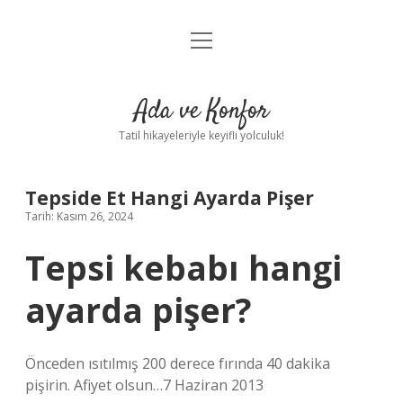
menüyü
Anasayfa
aç
Gizlilik Politikası
Ada ve Konfor
Yasal Uyarı
Tatil hikayeleriyle keyifli yolculuk!
Hakkımızda
Tepside Et Hangi Ayarda Pişer
Tarih: Kasım 26, 2024
Tepsi kebabı hangi
ayarda pişer?
Önceden ısıtılmış 200 derece fırında 40 dakika
pişirin. Afiyet olsun…7 Haziran 2013