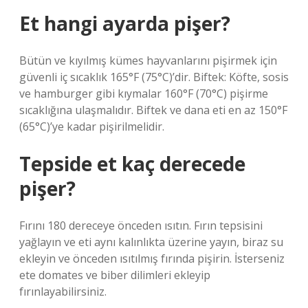
Et hangi ayarda pişer?
Bütün ve kıyılmış kümes hayvanlarını pişirmek için
güvenli iç sıcaklık 165°F (75°C)’dir. Biftek: Köfte, sosis
ve hamburger gibi kıymalar 160°F (70°C) pişirme
sıcaklığına ulaşmalıdır. Biftek ve dana eti en az 150°F
(65°C)’ye kadar pişirilmelidir.
Tepside et kaç derecede
pişer?
Fırını 180 dereceye önceden ısıtın. Fırın tepsisini
yağlayın ve eti aynı kalınlıkta üzerine yayın, biraz su
ekleyin ve önceden ısıtılmış fırında pişirin. İsterseniz
ete domates ve biber dilimleri ekleyip
fırınlayabilirsiniz.