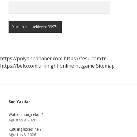
https://polyannahaber.com
https://fesu.com.tr
https://belo.com.tr
knight online
nttgame
Sitemap
Sidebar
Son Yazılar
Watson hangi ekol ?
Ağustos 9, 2026
Kutu ingilizcesi ne ?
Ağustos 8, 2026