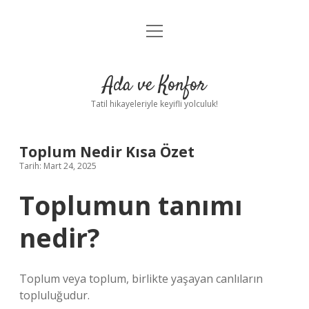
menüyü
Anasayfa
aç
Gizlilik Politikası
Ada ve Konfor
Yasal Uyarı
Tatil hikayeleriyle keyifli yolculuk!
Hakkımızda
Toplum Nedir Kısa Özet
Tarih: Mart 24, 2025
Toplumun tanımı
nedir?
Toplum veya toplum, birlikte yaşayan canlıların
topluluğudur.