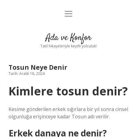
menüyü
Anasayfa
aç
Gizlilik Politikası
Ada ve Konfor
Yasal Uyarı
Tatil hikayeleriyle keyifli yolculuk!
Hakkımızda
Tosun Neye Denir
Tarih: Aralık 18, 2024
Kimlere tosun denir?
Kesime gönderilen erkek sığırlara bir yıl sonra cinsel
olgunluğa erişinceye kadar Tosun adı verilir.
Erkek danaya ne denir?