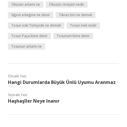
Öküzün anlamı ne
Öküzün cinsiyeti nedir
Sığırın erkeğine ne denir
Tıknaz biri ne demek
Tosun eski Türkçede ne demek
Tosun inek nedir
Tosun Paşa kime denir
Tosunum kime denir
Tosunun anlamı ne
Önceki Yazı
Hangi Durumlarda Büyük Ünlü Uyumu Aranmaz
Sonraki Yazı
Haşhaşîler Neye Inanır