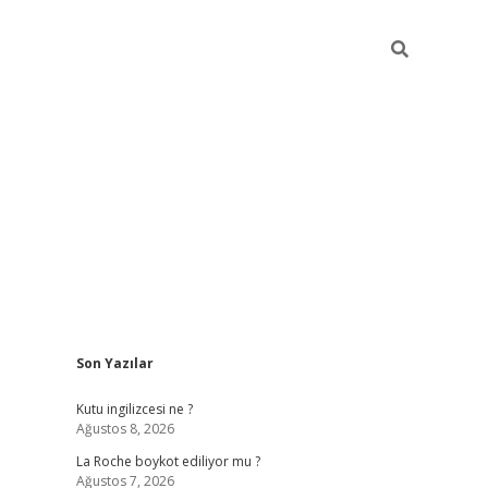
Sidebar
Son Yazılar
grand opera be
Kutu ingilizcesi ne ?
Ağustos 8, 2026
La Roche boykot ediliyor mu ?
Ağustos 7, 2026