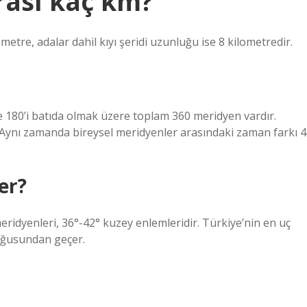
arası kaç km?
metre, adalar dahil kıyı şeridi uzunluğu ise 8 kilometredir.
ve 180’i batıda olmak üzere toplam 360 meridyen vardır.
 Aynı zamanda bireysel meridyenler arasındaki zaman farkı 4
er?
idyenleri, 36°-42° kuzey enlemleridir. Türkiye’nin en uç
doğusundan geçer.