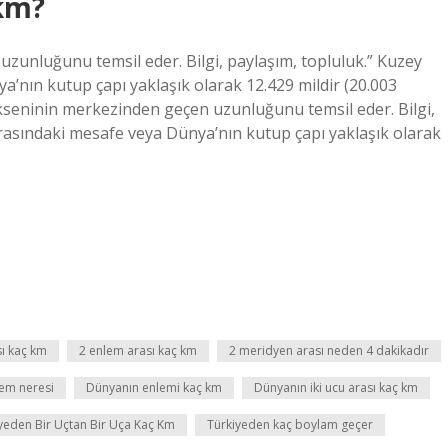
 km?
unluğunu temsil eder. Bilgi, paylaşım, topluluk.” Kuzey
’nın kutup çapı yaklaşık olarak 12.429 mildir (20.003
seninin merkezinden geçen uzunluğunu temsil eder. Bilgi,
rasındaki mesafe veya Dünya’nın kutup çapı yaklaşık olarak
ı kaç km
2 enlem arası kaç km
2 meridyen arası neden 4 dakikadır
em neresi
Dünyanın enlemi kaç km
Dünyanın iki ucu arası kaç km
yeden Bir Uçtan Bir Uça Kaç Km
Türkiyeden kaç boylam geçer