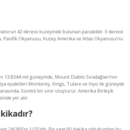
vatorun 42 derece kuzeyinde bulunan paraleldir. 0 derece
, Pasifik Okyanusu, Kuzey Amerika ve Atlas Okyanusu’nu
lin 13.8344 mil güneyinde, Mount Diablo Sıradağları’nın
iya eyaletleri Monterey, Kings, Tulare ve Inyo ile güneyde
rasında. Sürekli bir sınır oluşturur. Amerika Birleşik
inde yer alır.
kikadır?
t 24/360’ın 1/15’idir. Bir saat 60 dakika olduğundan bu