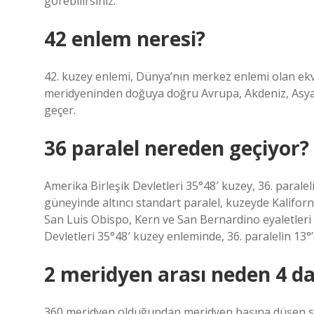
görebilirsiniz.
42 enlem neresi?
42. kuzey enlemi, Dünya’nın merkez enlemi olan ek
meridyeninden doğuya doğru Avrupa, Akdeniz, Asya
geçer.
36 paralel nereden geçiyor?
Amerika Birleşik Devletleri 35°48′ kuzey, 36. parale
güneyinde altıncı standart paralel, kuzeyde Kaliforn
San Luis Obispo, Kern ve San Bernardino eyaletleri a
Devletleri 35°48′ kuzey enleminde, 36. paralelin 13°’s
2 meridyen arası neden 4 da
360 meridyen olduğundan meridyen başına düşen saa