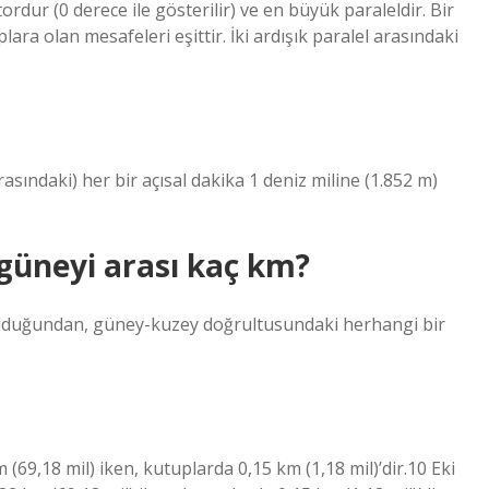
tordur (0 derece ile gösterilir) ve en büyük paraleldir. Bir
ra olan mesafeleri eşittir. İki ardışık paralel arasındaki
sındaki) her bir açısal dakika 1 deniz miline (1.852 m)
 güneyi arası kaç km?
 olduğundan, güney-kuzey doğrultusundaki herhangi bir
69,18 mil) iken, kutuplarda 0,15 km (1,18 mil)’dir.10 Eki