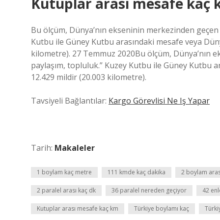
Kutuplar arası mesafe kaç
Bu ölçüm, Dünya’nın ekseninin merkezinden geçen uz
Kutbu ile Güney Kutbu arasındaki mesafe veya Dünya
kilometre). 27 Temmuz 2020Bu ölçüm, Dünya’nın ek
paylaşım, topluluk.” Kuzey Kutbu ile Güney Kutbu a
12.429 mildir (20.003 kilometre).
Tavsiyeli Bağlantılar:
Kargo Görevlisi Ne Iş Yapar
Tarih:
Makaleler
1 boylam kaç metre
111 kmde kaç dakika
2 boylam aras
2 paralel arası kaç dk
36 paralel nereden geçiyor
42 enl
Kutuplar arası mesafe kaç km
Türkiye boylamı kaç
Türki