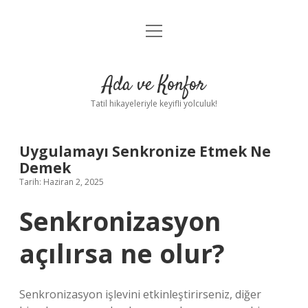
menüyü
Anasayfa
aç
Gizlilik Politikası
Ada ve Konfor
Yasal Uyarı
Tatil hikayeleriyle keyifli yolculuk!
Hakkımızda
Uygulamayı Senkronize Etmek Ne
Demek
Tarih: Haziran 2, 2025
Senkronizasyon
açılırsa ne olur?
Senkronizasyon işlevini etkinleştirirseniz, diğer