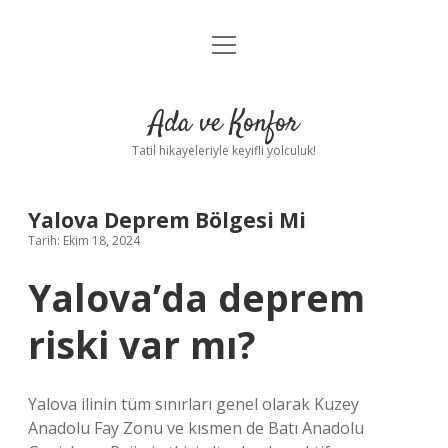
menüyü
Anasayfa
aç
Gizlilik Politikası
Ada ve Konfor
Yasal Uyarı
Tatil hikayeleriyle keyifli yolculuk!
Hakkımızda
Yalova Deprem Bölgesi Mi
Tarih: Ekim 18, 2024
Yalova’da deprem
riski var mı?
Yalova ilinin tüm sınırları genel olarak Kuzey
Anadolu Fay Zonu ve kısmen de Batı Anadolu