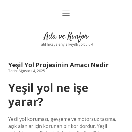
menüyü
Anasayfa
aç
Gizlilik Politikası
Ada ve Konfor
Yasal Uyarı
Tatil hikayeleriyle keyifli yolculuk!
Hakkımızda
Yeşil Yol Projesinin Amacı Nedir
Tarih: Ağustos 4, 2025
Yeşil yol ne işe
yarar?
Yeşil yol koruması, gevşeme ve motorsuz taşıma,
açık alanlar için korunan bir koridordur. Yeşil