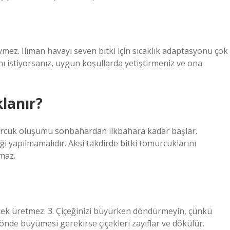
evmez. Ilıman havayı seven bitki için sıcaklık adaptasyonu çok
ı istiyorsanız, uygun koşullarda yetiştirmeniz ve ona
klanır?
urcuk oluşumu sonbahardan ilkbahara kadar başlar.
 yapılmamalıdır. Aksi takdirde bitki tomurcuklarını
nmaz.
 çiçek üretmez. 3. Çiçeğinizi büyürken döndürmeyin, çünkü
 yönde büyümesi gerekirse çiçekleri zayıflar ve dökülür.