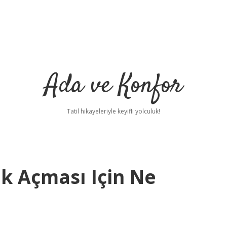
Ada ve Konfor
Tatil hikayeleriyle keyifli yolculuk!
ek Açması Için Ne