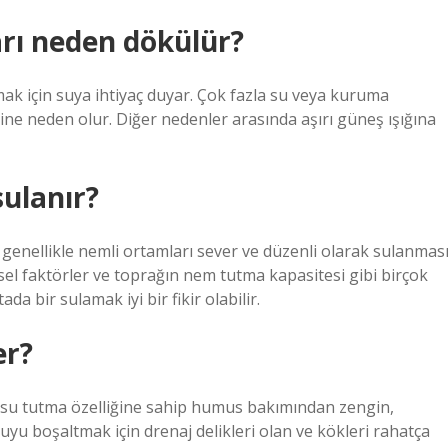
arı neden dökülür?
mak için suya ihtiyaç duyar. Çok fazla su veya kuruma
ne neden olur. Diğer nedenler arasında aşırı güneş ışığına
sulanır?
r genellikle nemli ortamları sever ve düzenli olarak sulanmas
esel faktörler ve toprağın nem tutma kapasitesi gibi birçok
da bir sulamak iyi bir fikir olabilir.
er?
ek su tutma özelliğine sahip humus bakımından zengin,
suyu boşaltmak için drenaj delikleri olan ve kökleri rahatça