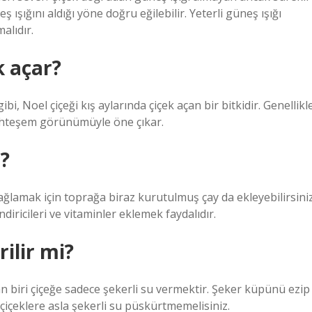
 ışığını aldığı yöne doğru eğilebilir. Yeterli güneş ışığı
alıdır.
k açar?
i, Noel çiçeği kış aylarında çiçek açan bir bitkidir. Genellikl
muhteşem görünümüyle öne çıkar.
r?
sağlamak için toprağa biraz kurutulmuş çay da ekleyebilirsiniz
iricileri ve vitaminler eklemek faydalıdır.
rilir mi?
dan biri çiçeğe sadece şekerli su vermektir. Şeker küpünü ezip
 çiçeklere asla şekerli su püskürtmemelisiniz.