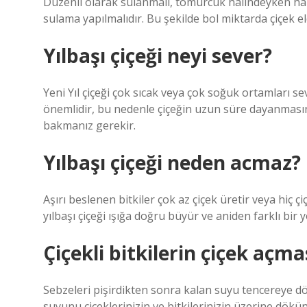
Düzenli olarak sulanmalı, tomurcuk halindeyken h
sulama yapılmalıdır. Bu şekilde bol miktarda çiçek eld
Yılbaşı çiçeği neyi sever?
Yeni Yıl çiçeği çok sıcak veya çok soğuk ortamları s
önemlidir, bu nedenle çiçeğin uzun süre dayanmasın
bakmanız gerekir.
Yılbaşı çiçeği neden acmaz?
Aşırı beslenen bitkiler çok az çiçek üretir veya hiç
yılbaşı çiçeği ışığa doğru büyür ve aniden farklı bir
Çiçekli bitkilerin çiçek açma
Sebzeleri pişirdikten sonra kalan suyu tencereye 
suyunu çiçeklerinizin ve bitkilerinizin üzerine dökün