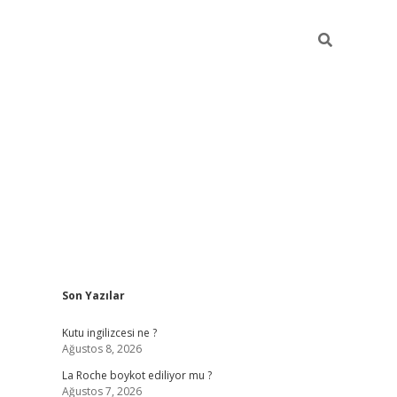
Sidebar
Son Yazılar
grand opera b
Kutu ingilizcesi ne ?
Ağustos 8, 2026
La Roche boykot ediliyor mu ?
Ağustos 7, 2026