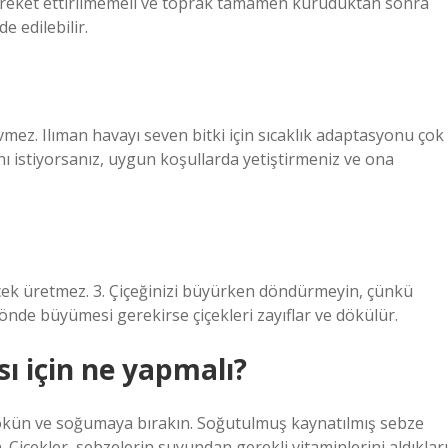
areket ettirilmemeli ve toprak tamamen kuruduktan sonra
e edilebilir.
evmez. Ilıman havayı seven bitki için sıcaklık adaptasyonu çok
ı istiyorsanız, uygun koşullarda yetiştirmeniz ve ona
 çiçek üretmez. 3. Çiçeğinizi büyürken döndürmeyin, çünkü
 yönde büyümesi gerekirse çiçekleri zayıflar ve dökülür.
sı için ne yapmalı?
dökün ve soğumaya bırakın. Soğutulmuş kaynatılmış sebze
. Çiçekler, sebzelerin suyundan gerekli vitaminlerini aldıkları