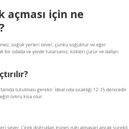
ek açması için ne
?
vmez, soğuk yerleri sever, çünkü soğuktur ve eğer
 bir odada ve yerde tutarsanız, kökleri çürür ve dalları
tırılır?
tamda tutulması gerekir. İdeal oda sıcaklığı 12-15 derecedir.
çeğin ömrü kısa olur.
eri sever. Çiçek doğrudan güneş ışığı almayan ancak sürekli