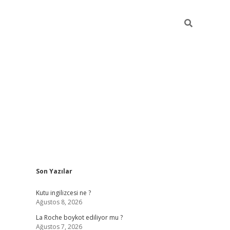
Sidebar
Son Yazılar
grand opera b
Kutu ingilizcesi ne ?
Ağustos 8, 2026
La Roche boykot ediliyor mu ?
Ağustos 7, 2026