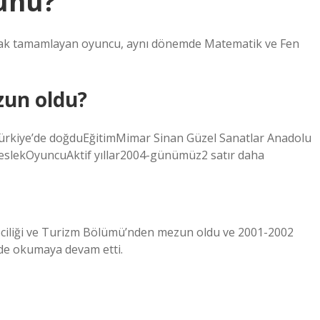
unu?
olarak tamamlayan oyuncu, aynı dönemde Matematik ve Fen
zun oldu?
Türkiye’de doğduEğitimMimar Sinan Güzel Sanatlar Anadolu
MeslekOyuncuAktif yıllar2004-günümüz2 satır daha
meciliği ve Turizm Bölümü’nden mezun oldu ve 2001-2002
i’nde okumaya devam etti.