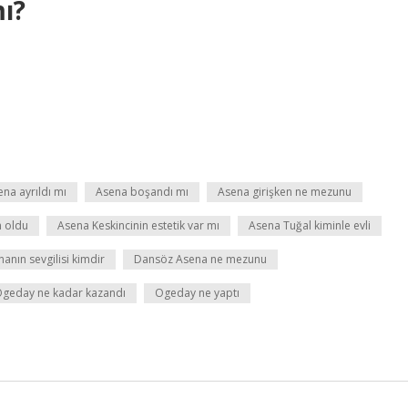
ı?
na ayrıldı mı
Asena boşandı mı
Asena girişken ne mezunu
n oldu
Asena Keskincinin estetik var mı
Asena Tuğal kiminle evli
anın sevgilisi kimdir
Dansöz Asena ne mezunu
geday ne kadar kazandı
Ogeday ne yaptı