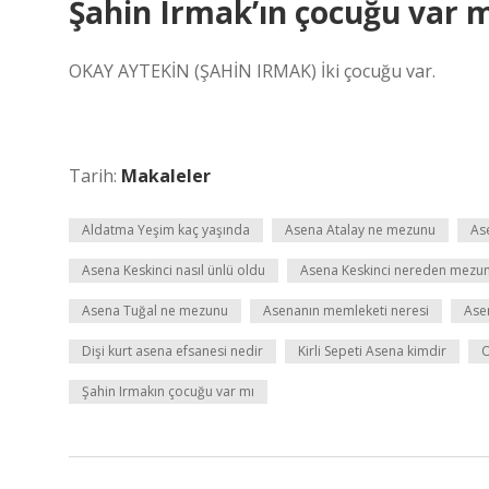
Şahin Irmak’ın çocuğu var m
OKAY AYTEKİN (ŞAHİN IRMAK) İki çocuğu var.
Tarih:
Makaleler
Aldatma Yeşim kaç yaşında
Asena Atalay ne mezunu
Ase
Asena Keskinci nasıl ünlü oldu
Asena Keskinci nereden mezu
Asena Tuğal ne mezunu
Asenanın memleketi neresi
Asen
Dişi kurt asena efsanesi nedir
Kirli Sepeti Asena kimdir
O
Şahin Irmakın çocuğu var mı