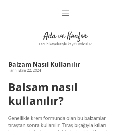
menüyü
Anasayfa
aç
Gizlilik Politikası
Ada ve Konfor
Yasal Uyarı
Tatil hikayeleriyle keyifli yolculuk!
Hakkımızda
Balzam Nasıl Kullanılır
Tarih: Ekim 22, 2024
Balsam nasıl
kullanılır?
Genellikle krem ​​formunda olan bu balzamlar
tıraştan sonra kullanılır. Tıraş bıçağıyla kılları