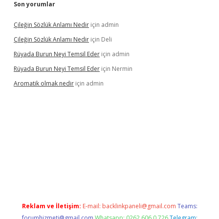
Son yorumlar
Çileğin Sözlük Anlamı Nedir
için
admin
Çileğin Sözlük Anlamı Nedir
için
Deli
Rüyada Burun Neyi Temsil Eder
için
admin
Rüyada Burun Neyi Temsil Eder
için
Nermin
Aromatik olmak nedir
için
admin
a bet güncel giriş
Reklam ve İletişim:
E-mail:
backlinkpaneli@gmail.com
Teams:
forumhizmeti@gmail.com
Whatsapp: 0262 606 0 726
Telegram: