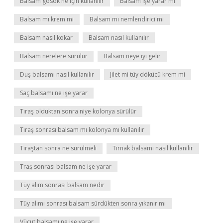
Balsam gosok ne için kullanılır
Balsam işe yarar mı
Balsam mı krem mi
Balsam mı nemlendirici mi
Balsam nasıl kokar
Balsam nasıl kullanılır
Balsam nerelere sürülür
Balsam neye iyi gelir
Duş balsamı nasıl kullanılır
Jilet mi tüy dökücü krem mi
Saç balsamı ne işe yarar
Tıraş olduktan sonra niye kolonya sürülür
Tıraş sonrası balsam mı kolonya mı kullanılır
Tıraştan sonra ne sürülmeli
Tırnak balsamı nasıl kullanılır
Traş sonrası balsam ne işe yarar
Tüy alım sonrası balsam nedir
Tüy alımı sonrası balsam sürdükten sonra yıkanır mı
Vücut balsamı ne işe yarar