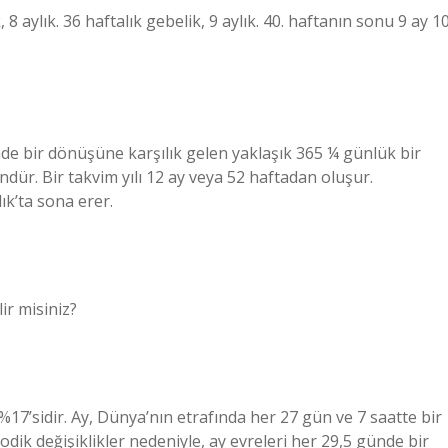
, 8 aylık. 36 haftalık gebelik, 9 aylık. 40. haftanın sonu 9 ay 1
nde bir dönüşüne karşılık gelen yaklaşık 365 ¼ günlük bir
ündür. Bir takvim yılı 12 ay veya 52 haftadan oluşur.
ık’ta sona erer.
lir misiniz?
%17’sidir. Ay, Dünya’nın etrafında her 27 gün ve 7 saatte bir
ik değişiklikler nedeniyle, ay evreleri her 29,5 günde bir