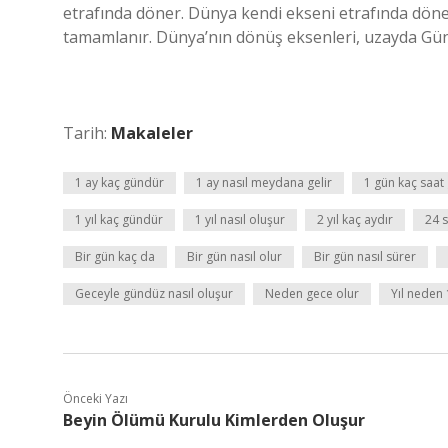
etrafında döner. Dünya kendi ekseni etrafında dön
tamamlanır. Dünya’nın dönüş eksenleri, uzayda Gü
Tarih:
Makaleler
1 ay kaç gündür
1 ay nasıl meydana gelir
1 gün kaç saat
1 yıl kaç gündür
1 yıl nasıl oluşur
2 yıl kaç aydır
24 s
Bir gün kaç da
Bir gün nasıl olur
Bir gün nasıl sürer
Geceyle gündüz nasıl oluşur
Neden gece olur
Yıl neden
Önceki Yazı
Beyin Ölümü Kurulu Kimlerden Oluşur