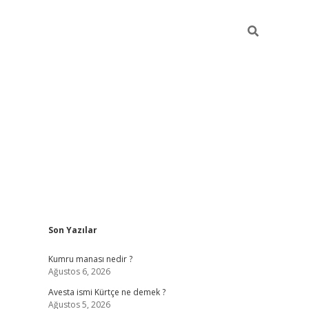
Sidebar
Son Yazılar
grand opera bet güncel
Kumru manası nedir ?
Ağustos 6, 2026
Avesta ismi Kürtçe ne demek ?
Ağustos 5, 2026