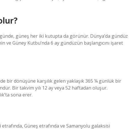
olur?
 günde, güneş her iki kutupta da görünür. Dünya’da gündüz
enin ve Güney Kutbu’nda 6 ay gündüzün başlangıcını işaret
nde bir dönüşüne karşılık gelen yaklaşık 365 ¼ günlük bir
ündür. Bir takvim yılı 12 ay veya 52 haftadan oluşur.
ık’ta sona erer.
i etrafında, Güneş etrafında ve Samanyolu galaksisi