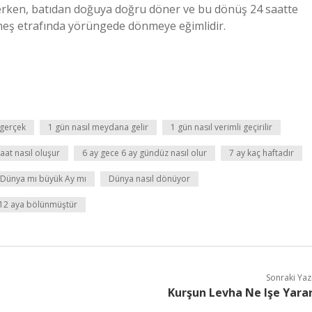
erken, batıdan doğuya doğru döner ve bu dönüş 24 saatte
neş etrafında yörüngede dönmeye eğimlidir.
 gerçek
1 gün nasıl meydana gelir
1 gün nasıl verimli geçirilir
aat nasıl oluşur
6 ay gece 6 ay gündüz nasıl olur
7 ay kaç haftadır
Dünya mı büyük Ay mı
Dünya nasıl dönüyor
 12 aya bölünmüştür
Sonraki Yaz
Kurşun Levha Ne Işe Yara