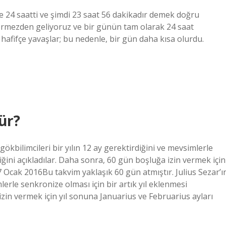
ce 24 saatti ve şimdi 23 saat 56 dakikadır demek doğru
 görmezden geliyoruz ve bir günün tam olarak 24 saat
fifçe yavaşlar; bu nedenle, bir gün daha kısa olurdu.
ür?
gökbilimcileri bir yılın 12 ay gerektirdiğini ve mevsimlerle
iğini açıkladılar. Daha sonra, 60 gün boşluğa izin vermek için
7 Ocak 2016Bu takvim yaklaşık 60 gün atmıştır. Julius Sezar’ı
mlerle senkronize olması için bir artık yıl eklenmesi
izin vermek için yıl sonuna Januarius ve Februarius ayları