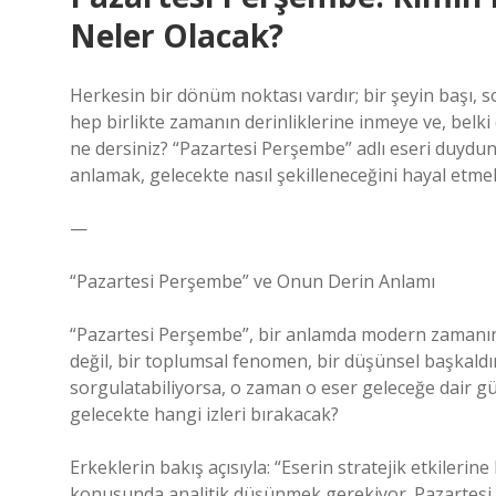
Neler Olacak?
Herkesin bir dönüm noktası vardır; bir şeyin başı, son
hep birlikte zamanın derinliklerine inmeye ve, belki
ne dersiniz? “Pazartesi Perşembe” adlı eseri duydu
anlamak, gelecekte nasıl şekilleneceğini hayal etm
—
“Pazartesi Perşembe” ve Onun Derin Anlamı
“Pazartesi Perşembe”, bir anlamda modern zamanın k
değil, bir toplumsal fenomen, bir düşünsel başkaldı
sorgulatabiliyorsa, o zaman o eser geleceğe dair gü
gelecekte hangi izleri bırakacak?
Erkeklerin bakış açısıyla: “Eserin stratejik etkilerin
konusunda analitik düşünmek gerekiyor. Pazartesi v