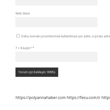
Web Sitesi
Daha sonraki yorumlarımda kullanılması için adım, e-posta adres
7 + 8 kaçtır?
*
https://polyannahaber.com
https://fesu.com.tr
http