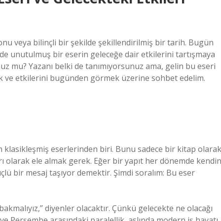
u veya bilinçli bir şekilde şekillendirilmiş bir tarih. Bugün
 de unutulmuş bir eserin geleceğe dair etkilerini tartışmaya
nuz mu? Yazanı belki de tanımıyorsunuz ama, gelin bu eseri
ek ve etkilerini bugünden görmek üzerine sohbet edelim.
lasikleşmiş eserlerinden biri. Bunu sadece bir kitap olara
rı olarak ele almak gerek. Eğer bir yapıt her dönemde kendin
çlü bir mesaj taşıyor demektir. Şimdi soralım: Bu eser
e bakmalıyız,” diyenler olacaktır. Çünkü gelecekte ne olacağı
e Perşembe arasındaki paralellik, aslında modern iş hayatı,