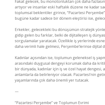
Fakat gelecek, bu monotonluktan çok daha fazlasını ge
artıyor ve insanlar eski haftalık düzene ne kadar sad
toplumsal beklentiler girince, “Pazartesi Perşembe”
bugüne kadar sadece bir dönem eleştirisi ise, gelecekt
Erkekler, gelecekteki bu dönüşümün stratejik yönl
gidip gelen bu farklar, belki de dijitalleşen iş düny
sorgulamalar yaratacak. Özellikle iş yerlerinde esnek
daha verimli hale gelmesi, Perşembe’lerinse dijital
Kadınlar açısından ise, toplumun geleneksel iş ya
arasındaki duygusal dengeyi korumak daha da kritik 
bir dünyada, kadınlar için iş ve özel hayat dengesi, a
anlamlarla da belirleniyor olacak. Pazartesi’nin get
yaşamlarında çok daha önemli yer tutacak.
—
“Pazartesi Perşembe” ve Toplumun Evrimi