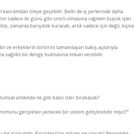
 kavramdan öteye geçebilir. Belki de iş yerlerinde daha
nın sadece iki günü gibi sınırlı olmasına rağmen büyük işler
e, zamanla barışıklık kuracak, artık sadece işin değil, kişise
ın ve erkeklerin birbirini tamamlayan bakış açılarıyla
a sağlıklı bir denge bulmasına imkan verebilir.
lumsal anlamda ne gibi kalıcı izler bırakacak?
romunu gerçekten yenecek bir sistem geliştirebilir miyiz?”
ğu bir toplumda, Pazartesi’nin anlamı ne olacak? Perşembe