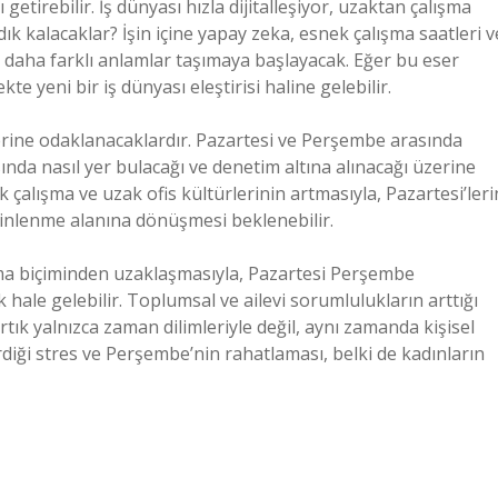
tirebilir. İş dünyası hızla dijitalleşiyor, uzaktan çalışma
ık kalacaklar? İşin içine yapay zeka, esnek çalışma saatleri v
 daha farklı anlamlar taşımaya başlayacak. Eğer bu eser
e yeni bir iş dünyası eleştirisi haline gelebilir.
erine odaklanacaklardır. Pazartesi ve Perşembe arasında
asında nasıl yer bulacağı ve denetim altına alınacağı üzerine
 çalışma ve uzak ofis kültürlerinin artmasıyla, Pazartesi’leri
 dinlenme alanına dönüşmesi beklenebilir.
pma biçiminden uzaklaşmasıyla, Pazartesi Perşembe
hale gelebilir. Toplumsal ve ailevi sorumlulukların arttığı
rtık yalnızca zaman dilimleriyle değil, aynı zamanda kişisel
irdiği stres ve Perşembe’nin rahatlaması, belki de kadınların