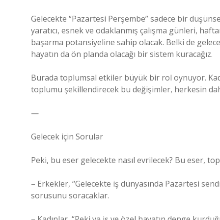
Gelecekte “Pazartesi Perşembe” sadece bir düşünsel
yaratıcı, esnek ve odaklanmış çalışma günleri, hafta
başarma potansiyeline sahip olacak. Belki de gelecekt
hayatın da ön planda olacağı bir sistem kuracağız.
Burada toplumsal etkiler büyük bir rol oynuyor. Kad
toplumu şekillendirecek bu değişimler, herkesin dah
—
Gelecek için Sorular
Peki, bu eser gelecekte nasıl evrilecek? Bu eser, top
– Erkekler, “Gelecekte iş dünyasında Pazartesi send
sorusunu soracaklar.
– Kadınlar, “Peki ya iş ve özel hayatın denge kurdu