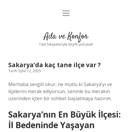
menüyü
Anasayfa
aç
Gizlilik Politikası
Ada ve Konfor
Yasal Uyarı
Tatil hikayeleriyle keyifli yolculuk!
Hakkımızda
Sakarya’da kaç tane ilçe var ?
Tarih: Eylül 12, 2025
Merhaba sevgili okur, ne mutlu ki Sakarya’yı ve
ilçelerini merak ediyorsun, seninle bu merakın
üzerinden içten bir sohbet başlatmaya hazırım.
Sakarya’nın En Büyük İlçesi:
İl Bedeninde Yaşayan