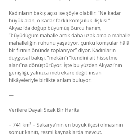
Kadınların bakış açısı ise şöyle olabilir: “Ne kadar
büyük alan, o kadar farklı komşuluk ilişkisi.”
Akyazı’da doğup büyümüş Burcu hanım,
“büyüdüğüm mahalle artık daha uzak ama o mahalle
mahalleliğin ruhunu yaşatıyor, çünkü komşular hâlâ
bir fırının önünde toplanıyor” diyor. Kadınların
duygusal bakışı, “mekân”ı “kendini ait hissetme
alanı”na dönüştürüyor. İşte bu yüzden Akyazı’nın
genişliği, yalnızca metrekare değil; insan
hikâyeleriyle birlikte anlam buluyor.
—
Verilere Dayalı Sıcak Bir Harita
– 741 km² – Sakarya’nın en büyük ilçesi olmasının
somut kanıtı, resmi kaynaklarda mevcut.