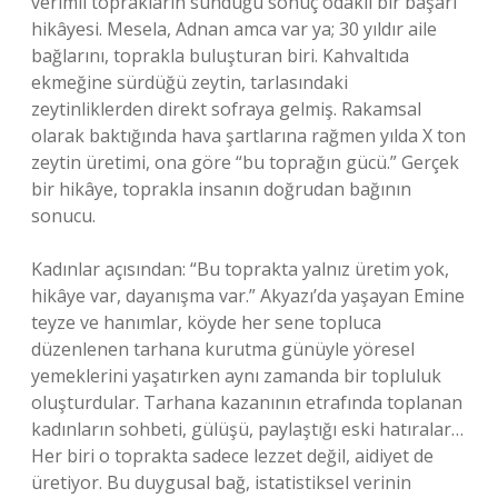
verimli toprakların sunduğu sonuç odaklı bir başarı
hikâyesi. Mesela, Adnan amca var ya; 30 yıldır aile
bağlarını, toprakla buluşturan biri. Kahvaltıda
ekmeğine sürdüğü zeytin, tarlasındaki
zeytinliklerden direkt sofraya gelmiş. Rakamsal
olarak baktığında hava şartlarına rağmen yılda X ton
zeytin üretimi, ona göre “bu toprağın gücü.” Gerçek
bir hikâye, toprakla insanın doğrudan bağının
sonucu.
Kadınlar açısından: “Bu toprakta yalnız üretim yok,
hikâye var, dayanışma var.” Akyazı’da yaşayan Emine
teyze ve hanımlar, köyde her sene topluca
düzenlenen tarhana kurutma günüyle yöresel
yemeklerini yaşatırken aynı zamanda bir topluluk
oluşturdular. Tarhana kazanının etrafında toplanan
kadınların sohbeti, gülüşü, paylaştığı eski hatıralar…
Her biri o toprakta sadece lezzet değil, aidiyet de
üretiyor. Bu duygusal bağ, istatistiksel verinin