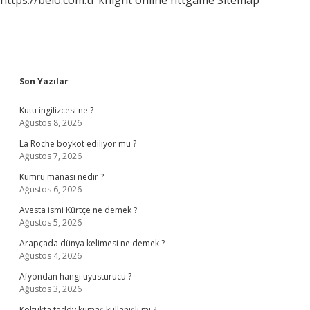
https://belo.com.tr
knight online
nttgame
Sitemap
Sidebar
Son Yazılar
Kutu ingilizcesi ne ?
Ağustos 8, 2026
La Roche boykot ediliyor mu ?
Ağustos 7, 2026
Kumru manası nedir ?
Ağustos 6, 2026
Avesta ismi Kürtçe ne demek ?
Ağustos 5, 2026
Arapçada dünya kelimesi ne demek ?
Ağustos 4, 2026
Afyondan hangi uyusturucu ?
Ağustos 3, 2026
Koltukta teddy kumaş kullanışlı mı ?