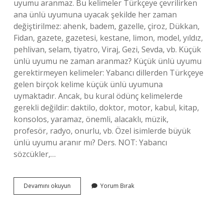
uyumu aranmaz. Bu kelimeler Türkçeye çevrilirken
ana ünlü uyumuna uyacak şekilde her zaman
değiştirilmez: ahenk, badem, gazelle, çiroz, Dükkan,
Fidan, gazete, gazetesi, kestane, limon, model, yıldız,
pehlivan, selam, tiyatro, Viraj, Gezi, Sevda, vb. Küçük
ünlü uyumu ne zaman aranmaz? Küçük ünlü uyumu
gerektirmeyen kelimeler: Yabancı dillerden Türkçeye
gelen birçok kelime küçük ünlü uyumuna
uymaktadır. Ancak, bu kural ödünç kelimelerde
gerekli değildir: daktilo, doktor, motor, kabul, kitap,
konsolos, yaramaz, önemli, alacaklı, müzik,
profesör, radyo, onurlu, vb. Özel isimlerde büyük
ünlü uyumu aranır mı? Ders. NOT: Yabancı
sözcükler,…
Hangi
Devamını okuyun
Yorum Bırak
Durumlarda
Büyük
Ünlü