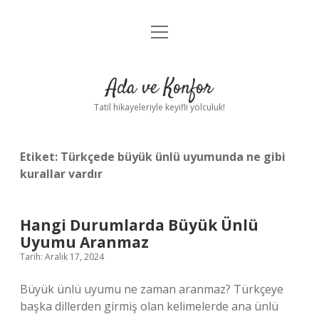
menüyü
Anasayfa
aç
Gizlilik Politikası
Ada ve Konfor
Yasal Uyarı
Tatil hikayeleriyle keyifli yolculuk!
Hakkımızda
Etiket:
Türkçede büyük ünlü uyumunda ne gibi
kurallar vardır
Hangi Durumlarda Büyük Ünlü
Uyumu Aranmaz
Tarih: Aralık 17, 2024
Büyük ünlü uyumu ne zaman aranmaz? Türkçeye
başka dillerden girmiş olan kelimelerde ana ünlü