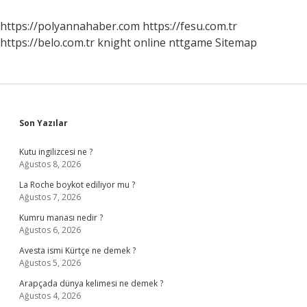
Uyumu
Aranmaz
https://polyannahaber.com
https://fesu.com.tr
https://belo.com.tr
knight online
nttgame
Sitemap
Sidebar
Son Yazılar
Kutu ingilizcesi ne ?
Ağustos 8, 2026
La Roche boykot ediliyor mu ?
Ağustos 7, 2026
Kumru manası nedir ?
Ağustos 6, 2026
Avesta ismi Kürtçe ne demek ?
Ağustos 5, 2026
Arapçada dünya kelimesi ne demek ?
Ağustos 4, 2026