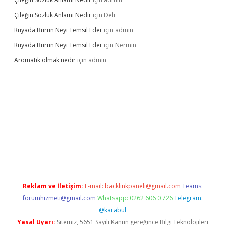
Çileğin Sözlük Anlamı Nedir
için
Deli
Rüyada Burun Neyi Temsil Eder
için
admin
Rüyada Burun Neyi Temsil Eder
için
Nermin
Aromatik olmak nedir
için
admin
 opera bet güncel giriş
Reklam ve İletişim:
E-mail:
backlinkpaneli@gmail.com
Teams:
forumhizmeti@gmail.com
Whatsapp: 0262 606 0 726
Telegram:
@karabul
Yasal Uyarı:
Sitemiz, 5651 Sayılı Kanun gereğince Bilgi Teknolojileri