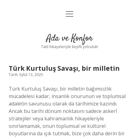
menüyü
Anasayfa
aç
Gizlilik Politikası
Ada ve Konfor
Yasal Uyarı
Tatil hikayeleriyle keyifli yolculuk!
Hakkımızda
Türk Kurtuluş Savaşı, bir milletin
Tarih: Eylül 13, 2025
Türk Kurtuluş Savaşı, bir milletin bağımsızlık
mücadelesi kadar, insanlık onurunun ve toplumsal
adaletin savunusu olarak da tarihimize kazındı.
Ancak bu tarihi dönüm noktasını sadece askerî
stratejiler veya kahramanlık hikayeleriyle
sınırlamamak, onun toplumsal ve kültürel
boyutlarına da ışık tutmak, bize çok daha derin bir