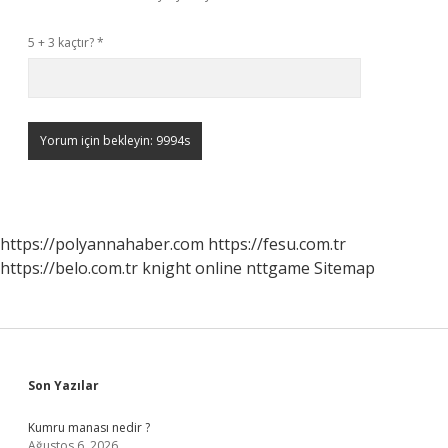
5 + 3 kaçtır?
*
https://polyannahaber.com
https://fesu.com.tr
https://belo.com.tr
knight online
nttgame
Sitemap
Sidebar
Son Yazılar
Kumru manası nedir ?
Ağustos 6, 2026